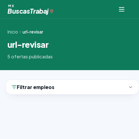
Ir
MX
Buscas
Trabaj
al
contenido
Inicio
url-revisar
url-revisar
5 ofertas publicadas
Filtrar empleos