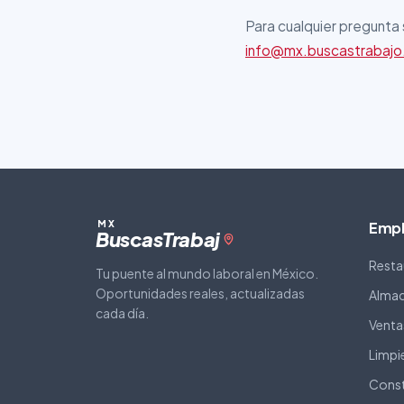
Para cualquier pregunta
info@mx.buscastrabajo.
MX
Empl
Buscas
Trabaj
Resta
Tu puente al mundo laboral en México.
Oportunidades reales, actualizadas
Almac
cada día.
Ventas
Limpi
Const