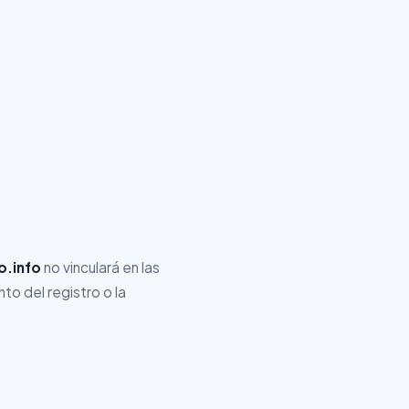
o.info
no vinculará en las
o del registro o la