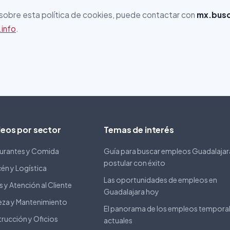
 sobre esta política de cookies, puede contactar con
mx.busc
info
.
eos por sector
Temas de interés
urantes y Comida
Guía para buscar empleos Guadalajar
postular con éxito
én y Logística
Las oportunidades de empleos en
 y Atención al Cliente
Guadalajara hoy
eza y Mantenimiento
El panorama de los empleos tempora
rucción y Oficios
actuales