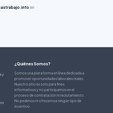
astrabajo.info
en
¿Quiénes Somos?
Somos una plataforma en línea dedicada a
a y
promover oportunidades laborales reales.
Nuestro sitio es solo para fines
informativos y no participamos en el
proceso de contratación ni reclutamiento.
No pedimos ni ofrecemos ningún tipo de
les
incentivo.