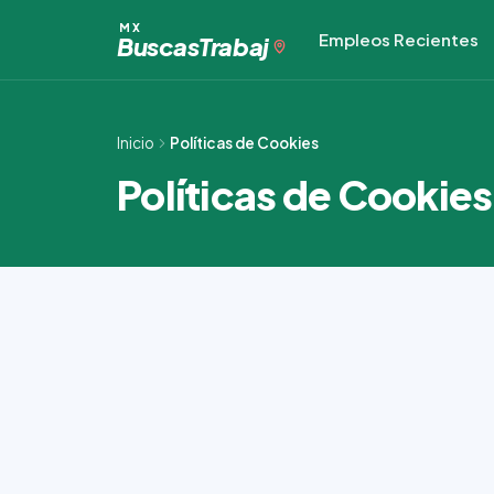
Ir
MX
Empleos Recientes
al
Buscas
Trabaj
contenido
Inicio
Políticas de Cookies
Políticas de Cookies