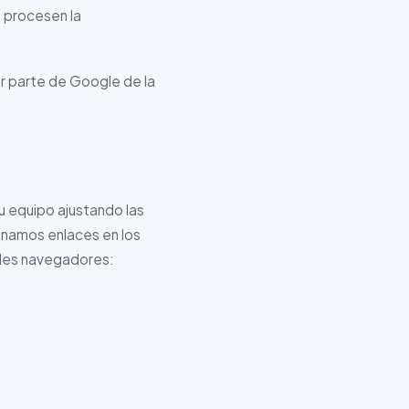
s procesen la
or parte de Google de la
su equipo ajustando las
ionamos enlaces en los
ales navegadores: