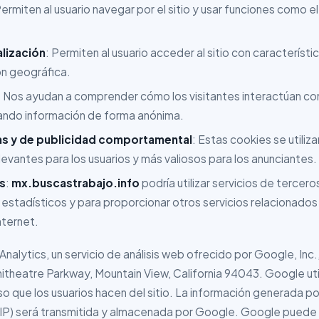
Permiten al usuario navegar por el sitio y usar funciones como e
lización
: Permiten al usuario acceder al sitio con característ
ión geográfica.
: Nos ayudan a comprender cómo los visitantes interactúan con 
ando información de forma anónima.
ias y de publicidad comportamental
: Estas cookies se utiliz
evantes para los usuarios y más valiosos para los anunciantes.
s
:
mx.buscastrabajo.info
podría utilizar servicios de tercero
 estadísticos y para proporcionar otros servicios relacionados c
nternet.
 Analytics, un servicio de análisis web ofrecido por Google, Inc.,
theatre Parkway, Mountain View, California 94043. Google uti
uso que los usuarios hacen del sitio. La información generada po
n IP) será transmitida y almacenada por Google. Google puede 