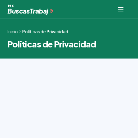
Ir
MX
Buscas
Trabaj
al
contenido
Inicio
Políticas de Privacidad
Políticas de Privacidad