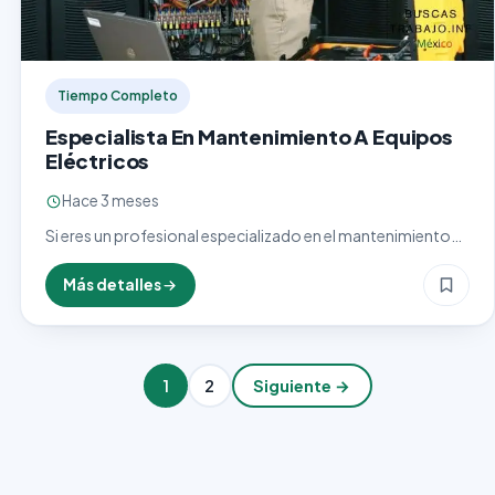
Tiempo Completo
Especialista En Mantenimiento A Equipos
Eléctricos
Hace 3 meses
Si eres un profesional especializado en el mantenimiento
de equipos eléctricos y buscas un nuevo desafío en tu
carrera, IGSA MEDICAL ADMINISTRACION DE PERSONAL
Más detalles
tiene una…
1
2
Siguiente →