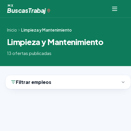
Ir
MX
Buscas
Trabaj
al
contenido
Inicio
Limpieza y Mantenimiento
Limpieza y Mantenimiento
13 ofertas publicadas
Filtrar empleos