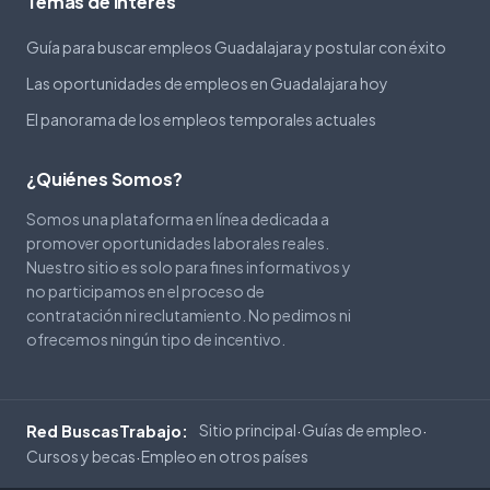
Temas de interés
Guía para buscar empleos Guadalajara y postular con éxito
Las oportunidades de empleos en Guadalajara hoy
El panorama de los empleos temporales actuales
¿Quiénes Somos?
Somos una plataforma en línea dedicada a
promover oportunidades laborales reales.
Nuestro sitio es solo para fines informativos y
no participamos en el proceso de
contratación ni reclutamiento. No pedimos ni
ofrecemos ningún tipo de incentivo.
Sitio principal
Guías de empleo
Red BuscasTrabajo:
·
·
Cursos y becas
Empleo en otros países
·