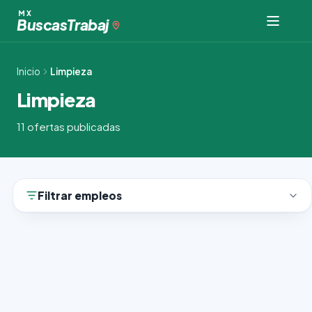
Ir
MX
Buscas
Trabaj
al
contenido
Inicio
Limpieza
Limpieza
11 ofertas publicadas
Filtrar empleos