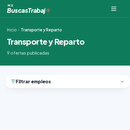
Ir
MX
Buscas
Trabaj
al
contenido
Inicio
Transporte y Reparto
Transporte y Reparto
9 ofertas publicadas
Filtrar empleos