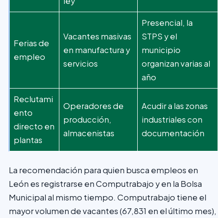
ley
Presencial, la
Vacantes masivas
STPS y el
Ferias de
en manufactura y
municipio
empleo
servicios
organizan varias al
año
Reclutami
Operadores de
Acudir a las zonas
ento
producción,
industriales con
directo en
almacenistas
documentación
plantas
La recomendación para quien busca empleos en
León es registrarse en Computrabajo y en la Bolsa
Municipal al mismo tiempo. Computrabajo tiene el
mayor volumen de vacantes (67,831 en el último mes),