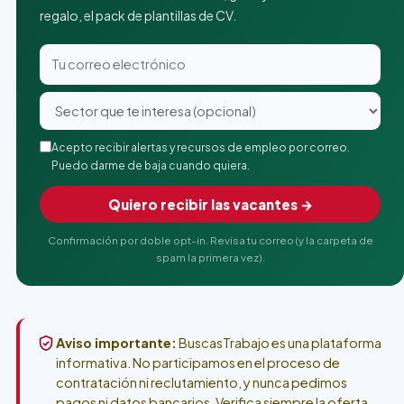
regalo, el pack de plantillas de CV.
Acepto recibir alertas y recursos de empleo por correo.
Puedo darme de baja cuando quiera.
Quiero recibir las vacantes →
Confirmación por doble opt-in. Revisa tu correo (y la carpeta de
spam la primera vez).
Aviso importante:
BuscasTrabajo es una plataforma
informativa. No participamos en el proceso de
contratación ni reclutamiento, y nunca pedimos
pagos ni datos bancarios. Verifica siempre la oferta