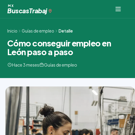
Ir
MX
Buscas
Trabaj
al
contenido
Inicio
Guías de empleo
Detalle
Cómo conseguir empleo en
León paso a paso
Hace 3 meses
Guías de empleo