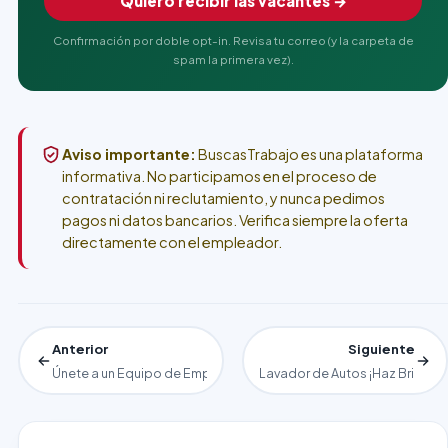
Quiero recibir las vacantes →
Confirmación por doble opt-in. Revisa tu correo (y la carpeta de
spam la primera vez).
Aviso importante:
BuscasTrabajo es una plataforma
informativa. No participamos en el proceso de
contratación ni reclutamiento, y nunca pedimos
pagos ni datos bancarios. Verifica siempre la oferta
directamente con el empleador.
Anterior
Siguiente
Únete a un Equipo de Empaque en la Industria de la Tecnología
Lavador de Autos ¡Haz Brillar C