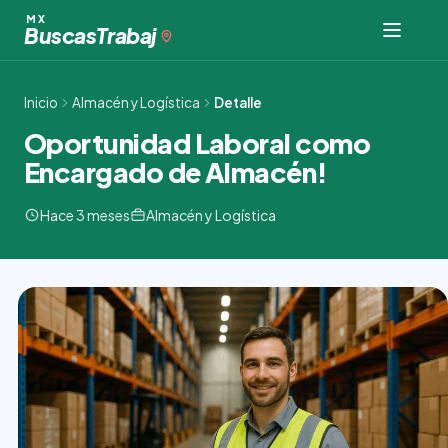
Ir
MX
Buscas
Trabaj
al
contenido
Inicio
Almacén y Logística
Detalle
Oportunidad Laboral como
Encargado de Almacén!
Hace 3 meses
Almacén y Logística