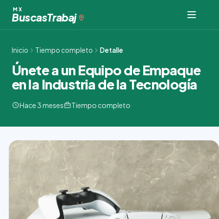
Ir
MX
Buscas
Trabaj
al
contenido
Inicio
Tiempo completo
Detalle
Únete a un Equipo de Empaque
en la Industria de la Tecnología
Hace 3 meses
Tiempo completo