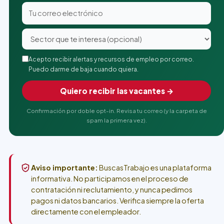
Acepto recibir alertas y recursos de empleo por correo.
Puedo darme de baja cuando quiera.
Quiero recibir las vacantes →
Confirmación por doble opt-in. Revisa tu correo (y la carpeta de
spam la primera vez).
Aviso importante:
BuscasTrabajo es una plataforma
informativa. No participamos en el proceso de
contratación ni reclutamiento, y nunca pedimos
pagos ni datos bancarios. Verifica siempre la oferta
directamente con el empleador.