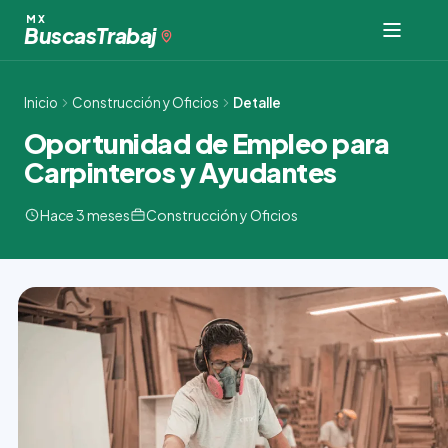
Ir
MX
Buscas
Trabaj
al
contenido
Inicio
Construcción y Oficios
Detalle
Oportunidad de Empleo para
Carpinteros y Ayudantes
Hace 3 meses
Construcción y Oficios