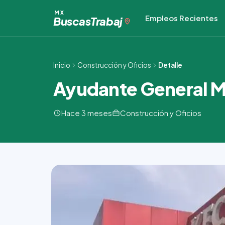
Ir
MX
Empleos Recientes
al
Buscas
Trabaj
contenido
Inicio
Construcción y Oficios
Detalle
Ayudante General Mu
Hace 3 meses
Construcción y Oficios