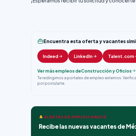
¡Esperamos recibir tu solicitud y conocerte
Encuentra esta oferta y vacantes simi
Indeed
LinkedIn
Talent.com
Ver más empleos de
Construcción y Oficios
Te redirigimos a portales de empleo externos. Verifi
por postularte.
ALERTAS DE EMPLEO GRATIS
Recibe las nuevas vacantes de Mé