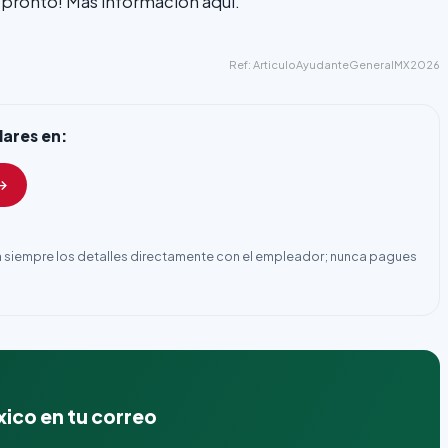
 pronto! Más información aqui.
Ref: ArticuloAyudanteGeneralMX2026
lares en:
ca siempre los detalles directamente con el empleador; nunca pagues
xico en tu correo