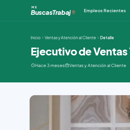
Ir
MX
Empleos Recientes
al
Buscas
Trabaj
contenido
Inicio
Ventas y Atención al Cliente
Detalle
Ejecutivo de Ventas
Hace 3 meses
Ventas y Atención al Cliente