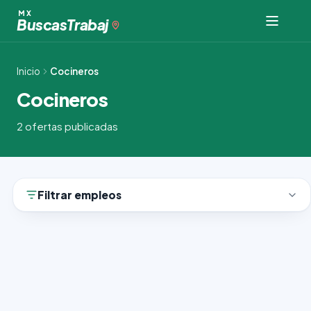
Ir
MX
Buscas
Trabaj
al
contenido
Inicio
Cocineros
Cocineros
2 ofertas publicadas
Filtrar empleos