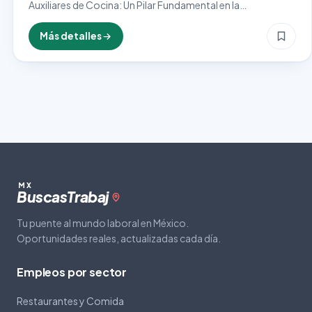
Auxiliares de Cocina: Un Pilar Fundamental en la
Gastronomía Los auxiliares de cocina son una parte crucial
del engranaje en cualquier establecimiento gastronómico,
Más detalles
desde restaurantes de…
MX
Buscas
Trabaj
Tu puente al mundo laboral en México.
Oportunidades reales, actualizadas cada día.
Empleos por sector
Restaurantes y Comida