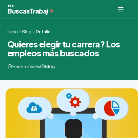
Ir
MX
Buscas
Trabaj
al
contenido
Inicio
Blog
Detalle
Quieres elegir tu carrera? Los
empleos más buscados
Hace 3 meses
Blog