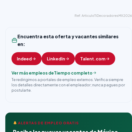
Ref: ArticuloTiDecoradoresMX2026
Encuentra esta oferta y vacantes similares
en:
Indeed
LinkedIn
Talent.com
Ver más empleos de
Tiempo completo
Te redirigimos a portales de empleo externos. Verifica siempre
los detalles directamente con el empleador; nunca pagues por
postularte.
ALERTAS DE EMPLEO GRATIS
Recibe las nuevas vacantes de México