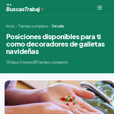
Ir
MX
Buscas
Trabaj
al
contenido
Inicio
Tiempo completo
Detalle
Posiciones disponibles para ti
como decoradores de galletas
navideñas
Hace 3 meses
Tiempo completo