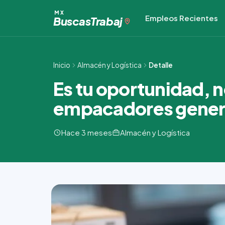
Ir
MX
Empleos Recientes
al
Buscas
Trabaj
contenido
Inicio
Almacén y Logística
Detalle
Es tu oportunidad, n
empacadores gener
Hace 3 meses
Almacén y Logística