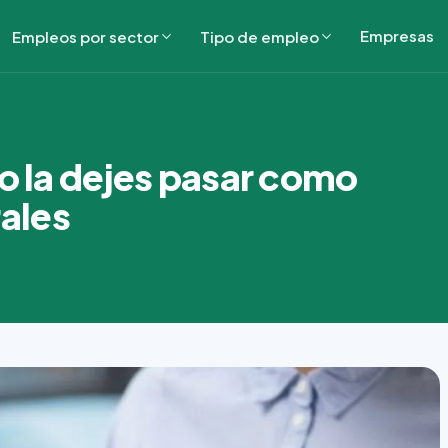
Empresas
Empleos por sector
Tipo de empleo
o la dejes pasar como
ales