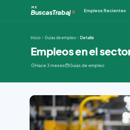
Ir
MX
Empleos Recientes
al
Buscas
Trabaj
contenido
Inicio
Guías de empleo
Detalle
Empleos en el secto
Hace 3 meses
Guías de empleo