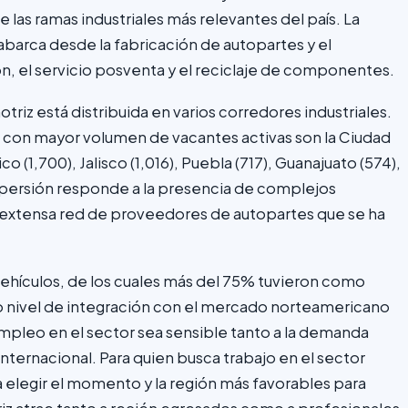
 las ramas industriales más relevantes del país. La
abarca desde la fabricación de autopartes y el
ón, el servicio posventa y el reciclaje de componentes.
riz está distribuida en varios corredores industriales.
con mayor volumen de vacantes activas son la Ciudad
o (1,700), Jalisco (1,016), Puebla (717), Guanajuato (574),
ispersión responde a la presencia de complejos
 extensa red de proveedores de autopartes que se ha
ehículos, de los cuales más del 75% tuvieron como
lto nivel de integración con el mercado norteamericano
mpleo en el sector sea sensible tanto a la demanda
nternacional. Para quien busca trabajo en el sector
 elegir el momento y la región más favorables para