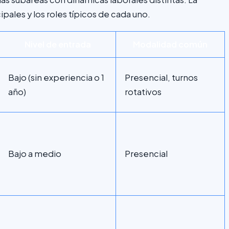
pales y los roles típicos de cada uno.
Nivel de entrada
Modalidad común
Bajo (sin experiencia o 1
Presencial, turnos
año)
rotativos
Bajo a medio
Presencial