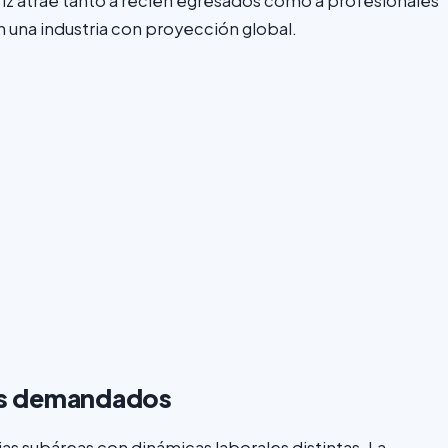
riz atrae tanto a recién egresados como a profesionales
 una industria con proyección global.
les demandados
as subáreas con dinámicas laborales distintas. La