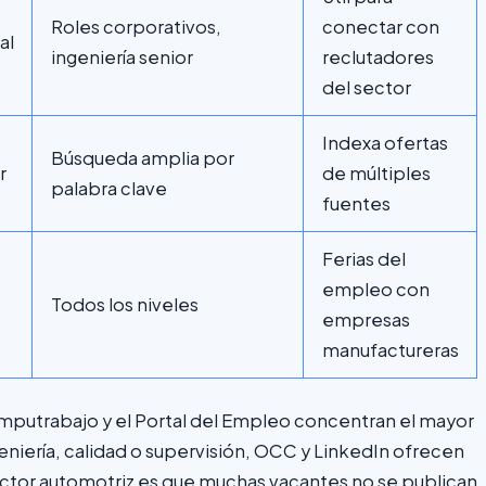
Roles corporativos,
conectar con
al
ingeniería senior
reclutadores
del sector
Indexa ofertas
Búsqueda amplia por
r
de múltiples
palabra clave
fuentes
Ferias del
empleo con
Todos los niveles
empresas
manufactureras
omputrabajo y el Portal del Empleo concentran el mayor
eniería, calidad o supervisión, OCC y LinkedIn ofrecen
sector automotriz es que muchas vacantes no se publican