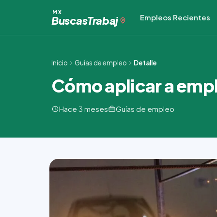
Ir
MX
Empleos Recientes
al
Buscas
Trabaj
contenido
Inicio
Guías de empleo
Detalle
Cómo aplicar a empl
Hace 3 meses
Guías de empleo