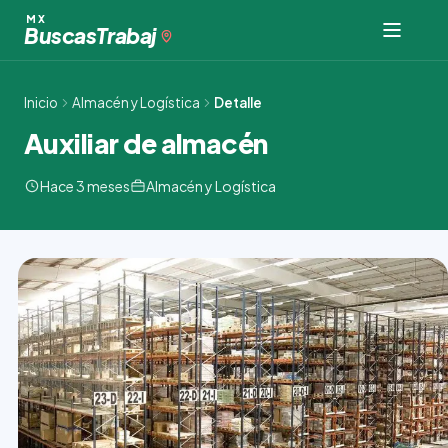
Ir
MX
Buscas
Trabaj
al
contenido
Inicio
Almacén y Logística
Detalle
Auxiliar de almacén
Hace 3 meses
Almacén y Logística