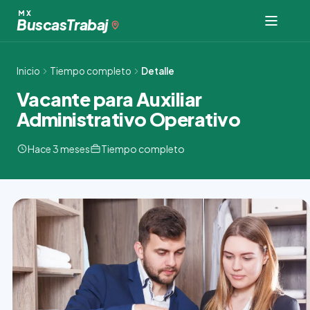
Ir
MX
Buscas
Trabaj
al
contenido
Inicio
Tiempo completo
Detalle
Vacante para Auxiliar
Administrativo Operativo
Hace 3 meses
Tiempo completo