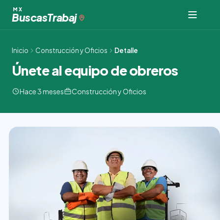
Ir
MX
Buscas
Trabaj
al
contenido
Inicio
Construcción y Oficios
Detalle
Únete al equipo de obreros
Hace 3 meses
Construcción y Oficios