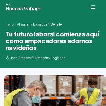
Ir
MX
Buscas
Trabaj
al
contenido
Inicio
Almacén y Logística
Detalle
Tu futuro laboral comienza aquí
como empacadores adornos
navideños
Hace 3 meses
Almacén y Logística