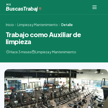
Ir
MX
Buscas
Trabaj
al
contenido
Inicio
Limpieza y Mantenimiento
Detalle
Trabajo como Auxiliar de
limpieza
Hace 3 meses
Limpieza y Mantenimiento