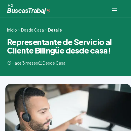
Ir
MX
Buscas
Trabaj
al
contenido
Inicio
Desde Casa
Detalle
Representante de Servicio al
Cliente Bilingüe desde casa!
Hace 3 meses
Desde Casa