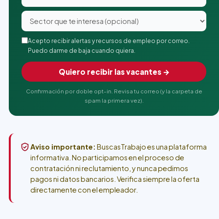
Acepto recibir alertas y recursos de empleo por correo.
Puedo darme de baja cuando quiera.
Quiero recibir las vacantes →
Confirmación por doble opt-in. Revisa tu correo (y la carpeta de
spam la primera vez).
Aviso importante:
BuscasTrabajo es una plataforma
informativa. No participamos en el proceso de
contratación ni reclutamiento, y nunca pedimos
pagos ni datos bancarios. Verifica siempre la oferta
directamente con el empleador.