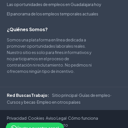
Las oportunidades de empleos en Guadalajara hoy
El panorama de los empleos temporales actuales
¿Quiénes Somos?
Somos una plataforma en línea dedicada a
promover oportunidades laborales reales.
Nuestro sitio es solo para fines informativos y
no participamos en el proceso de
contratación ni reclutamiento. No pedimos ni
ofrecemos ningún tipo de incentivo.
Sitio principal
Guías de empleo
Red BuscasTrabajo:
·
·
Cursos y becas
Empleo en otros países
·
Privacidad
Cookies
Aviso Legal
Cómo funciona
·
·
·
·
Preguntas frecuentes
Contacto
·