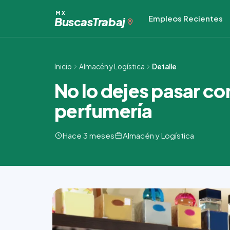
Ir
MX
Empleos Recientes
al
Buscas
Trabaj
contenido
Inicio
Almacén y Logística
Detalle
No lo dejes pasar 
perfumería
Hace 3 meses
Almacén y Logística