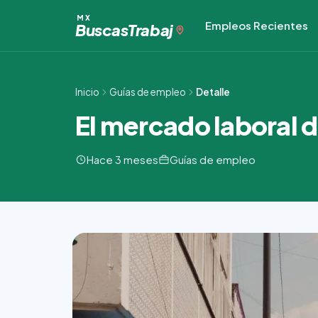
Ir
MX
Empleos Recientes
al
Buscas
Trabaj
contenido
Inicio
Guías de empleo
Detalle
El mercado laboral 
Hace 3 meses
Guías de empleo