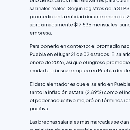
Uno de los datos más relevantes para quie
salariales reales. Según registros de la STPS
promedio en la entidad durante enero de 2
aproximadamente $17,536 mensuales, aunque 
empresa.
Para ponerlo en contexto: el promedio nacio
Puebla en el lugar 21 de 32 estados. El sala
enero de 2026, así que el ingreso promedio
mudarte o buscar empleo en Puebla desde ot
El dato alentador es que el salario en Pue
tanto la inflación estatal (2.89%) como el 
el poder adquisitivo mejoró en términos re
positiva.
Las brechas salariales más marcadas se dan p
suministro de agua potable pagan por encima