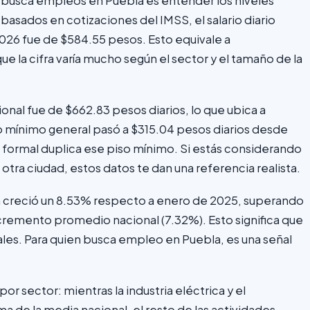
n busca empleos en Puebla es entender los niveles
 basados en cotizaciones del IMSS, el salario diario
026 fue de $584.55 pesos. Esto equivale a
la cifra varía mucho según el sector y el tamaño de la
nal fue de $662.83 pesos diarios, lo que ubica a
rio mínimo general pasó a $315.04 pesos diarios desde
 formal duplica ese piso mínimo. Si estás considerando
ra ciudad, estos datos te dan una referencia realista.
bla creció un 8.53% respecto a enero de 2025, superando
incremento promedio nacional (7.32%). Esto significa que
ales. Para quien busca empleo en Puebla, es una señal
or sector: mientras la industria eléctrica y el
 de la media nacional, el resto de las actividades —