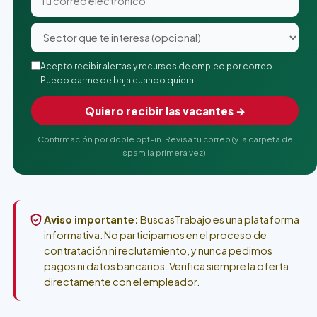
Acepto recibir alertas y recursos de empleo por correo.
Puedo darme de baja cuando quiera.
Quiero recibir las vacantes →
Confirmación por doble opt-in. Revisa tu correo (y la carpeta de
spam la primera vez).
Aviso importante:
BuscasTrabajo es una plataforma
informativa. No participamos en el proceso de
contratación ni reclutamiento, y nunca pedimos
pagos ni datos bancarios. Verifica siempre la oferta
directamente con el empleador.