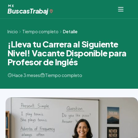
Ir
MX
Buscas
Trabaj
al
contenido
Inicio
Tiempo completo
Detalle
¡Lleva tu Carrera al Siguiente
Nivel! Vacante Disponible para
Profesor de Inglés
Hace 3 meses
Tiempo completo