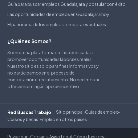
Guía para buscar empleos Guadalajara y postular con éxito
Las oportunidades de empleos en Guadalajara hoy
El panorama de los empleos temporales actuales
¿Quiénes Somos?
Somos una plataforma en línea dedicada a
promover oportunidades laborales reales.
Nuestro sitio es solo para fines informativos y
no participamos en el proceso de
contratación ni reclutamiento. No pedimos ni
ofrecemos ningún tipo de incentivo.
Sitio principal
Guías de empleo
Red BuscasTrabajo:
·
·
Cursos y becas
Empleo en otros países
·
Privacidad
Cookies
Aviso Legal
Cómo funciona
·
·
·
·