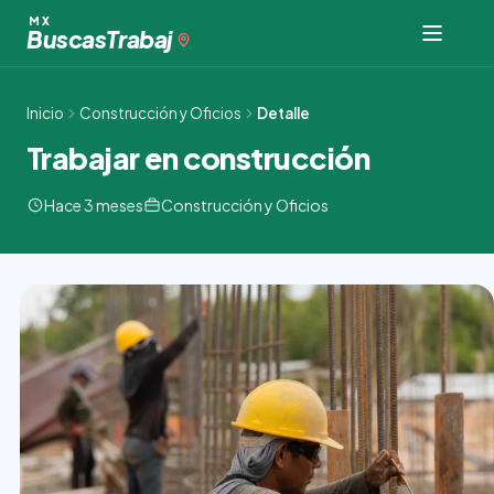
Ir
MX
Buscas
Trabaj
al
contenido
Inicio
Construcción y Oficios
Detalle
Trabajar en construcción
Hace 3 meses
Construcción y Oficios