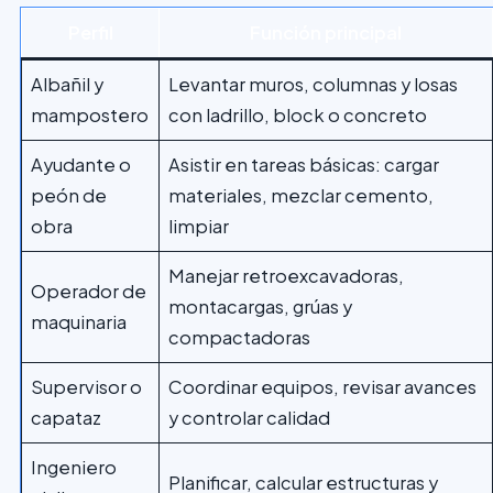
Perfil
Función principal
Albañil y
Levantar muros, columnas y losas
mampostero
con ladrillo, block o concreto
Ayudante o
Asistir en tareas básicas: cargar
peón de
materiales, mezclar cemento,
obra
limpiar
Manejar retroexcavadoras,
Operador de
montacargas, grúas y
maquinaria
compactadoras
Supervisor o
Coordinar equipos, revisar avances
capataz
y controlar calidad
Ingeniero
Planificar, calcular estructuras y