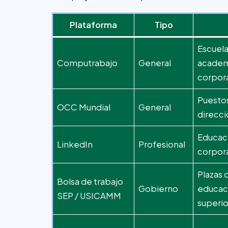
Plataforma
Tipo
Escuela
Computrabajo
General
academ
corpor
Puestos
OCC Mundial
General
direcci
Educaci
LinkedIn
Profesional
corpora
Plazas
Bolsa de trabajo
Gobierno
educac
SEP / USICAMM
superio