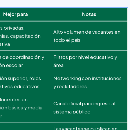
Mejor para
Notas
s privadas,
Alto volumen de vacantes en
ias, capacitación
todo el país
ativa
 de coordinación y
Filtros por nivel educativo y
ón escolar
área
ón superior, roles
Networking con instituciones
tivos educativos
y reclutadores
 docentes en
Canal oficial para ingreso al
ión básica y media
sistema público
r
Las vacantes se publican en