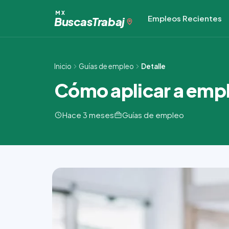
Ir
MX
Empleos Recientes
al
Buscas
Trabaj
contenido
Inicio
Guías de empleo
Detalle
Cómo aplicar a emp
Hace 3 meses
Guías de empleo