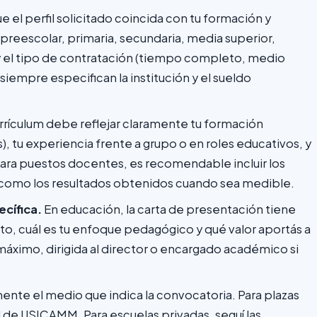
e el perfil solicitado coincida con tu formación y
 (preescolar, primaria, secundaria, media superior,
n y el tipo de contratación (tiempo completo, medio
 siempre especifican la institución y el sueldo
rrículum debe reflejar claramente tu formación
s), tu experiencia frente a grupo o en roles educativos, y
Para puestos docentes, es recomendable incluir los
sí como los resultados obtenidos cuando sea medible.
cífica.
En educación, la carta de presentación tiene
sto, cuál es tu enfoque pedagógico y qué valor aportás a
a máximo, dirigida al director o encargado académico si
ente el medio que indica la convocatoria. Para plazas
al de USICAMM. Para escuelas privadas, seguí las