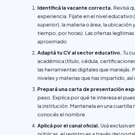
Identificá la vacante correcta.
Revisá qu
experiencia. Fijate en el nivel educativo
superior), la materia o área, la ubicació
tiempo, por horas). Las ofertas legítimas
aproximado.
Adaptá tu CV al sector educativo.
Tu cu
académica (título, cédula, certificacione
las herramientas digitales que manejás. 
niveles y materias que has impartido, a
Prepará una carta de presentación espe
peso. Explica por qué te interesa el pue
la institución. Mantenela en una cuartill
conocés el nombre.
Aplicá por el canal oficial.
Usá exclusivam
públicas, el registro es a través del port