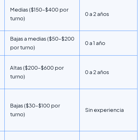
Medias ($150-$400 por
0 a 2 años
turno)
Bajas a medias ($50-$200
0 a 1 año
por turno)
Altas ($200-$600 por
0 a 2 años
turno)
Bajas ($30-$100 por
Sin experiencia
turno)