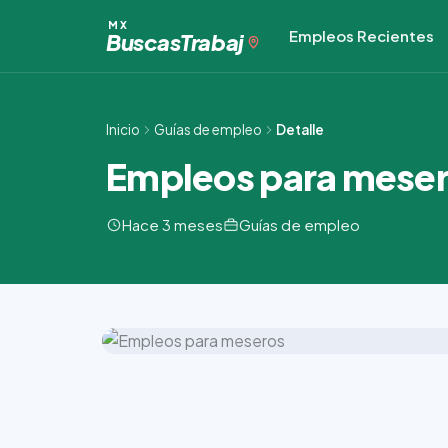
Ir
MX
Empleos Recientes
al
Buscas
Trabaj
contenido
Inicio
Guías de empleo
Detalle
Empleos para mese
Hace 3 meses
Guías de empleo