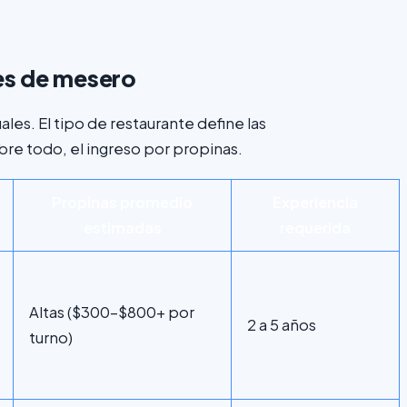
les de mesero
es. El tipo de restaurante define las
bre todo, el ingreso por propinas.
Propinas promedio
Experiencia
estimadas
requerida
Altas ($300-$800+ por
2 a 5 años
turno)