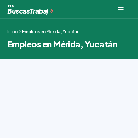
Ir
MX
Buscas
Trabaj
al
contenido
Inicio
Empleos en Mérida, Yucatán
Empleos en Mérida, Yucatán